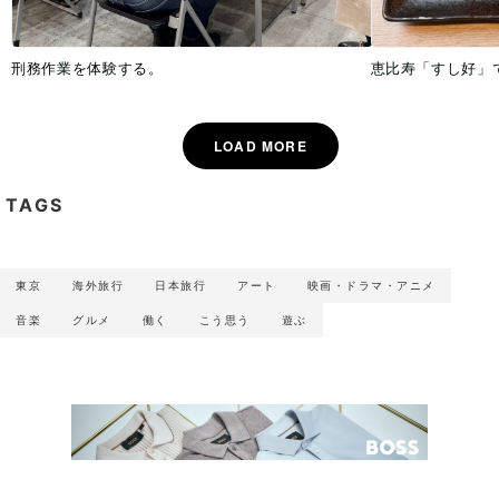
刑務作業を体験する。
恵比寿「すし好」
TAGS
東京
海外旅行
日本旅行
アート
映画・ドラマ・アニメ
音楽
グルメ
働く
こう思う
遊ぶ