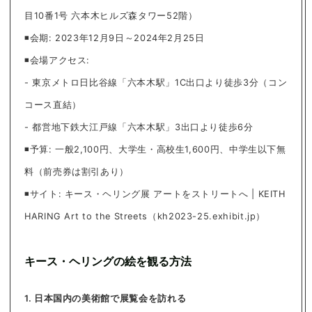
目10番1号 六本木ヒルズ森タワー52階）
◾️会期: 2023年12月9日～2024年2月25日
◾️会場アクセス:
- 東京メトロ日比谷線「六本木駅」1C出口より徒歩3分（コン
コース直結）
- 都営地下鉄大江戸線「六本木駅」3出口より徒歩6分
◾️予算: 一般2,100円、大学生・高校生1,600円、中学生以下無
料（前売券は割引あり）
◾️サイト: キース・ヘリング展 アートをストリートへ | KEITH
HARING Art to the Streets（kh2023-25.exhibit.jp）
キース・ヘリングの絵を観る方法
1. 日本国内の美術館で展覧会を訪れる